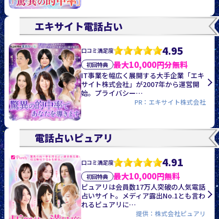
エキサイト電話占い
4.95
口コミ満足度
最大10,000円分無料
初回特典
IT事業を幅広く展開する大手企業「エキ
サイト株式会社」が2007年から運営開
始。プライバシー…
PR：エキサイト株式会社
電話占いピュアリ
4.91
口コミ満足度
最大10,000円無料
初回特典
ピュアリは会員数17万人突破の人気電話
占いサイト。メディア露出No.1とも言わ
れるピュアリに…
提供：株式会社ピュアリ