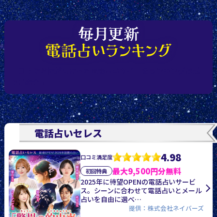
口コミで評価が高かった電話占いサイトをランキング形式
でご紹介！
電話占いセレス
4.98
口コミ満足度
最大9,500円分無料
初回特典
2025年に待望OPENの電話占いサービ
ス。シーンに合わせて電話占いとメール
占いを自由に選べ…
提供：株式会社ネイバーズ