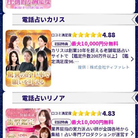
電話占いカリス
4.88
口コミ満足度
最大10,000円分無料
初回特典
カリスは創業10年を超える老舗電話占い
サイトで 【鑑定件数200万件以上】【鑑
定満足度96.…
提供：株式会社ティファレト
電話占いリノア
4.83
口コミ満足度
最大10,000円無料
初回特典
業界屈指の実力派占い師が全国各地から
集結！占い専門プロダクションが運営す