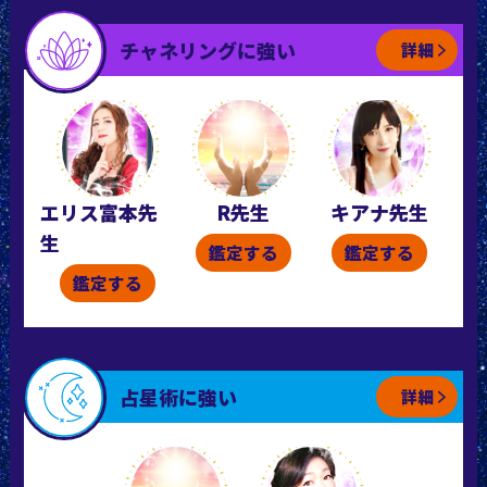
チャネリングに強い
詳細
エリス富本先
R先生
キアナ先生
生
鑑定する
鑑定する
鑑定する
占星術に強い
詳細