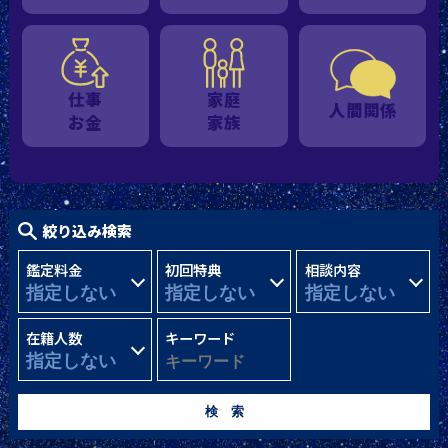
仕事
家庭
人間関係
お金
家族
絞り込み検索
鑑定料金
初回特典
相談内容
在籍人数
キーワード