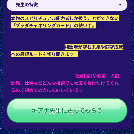
先生の特徴
本物のスピリチュアル能力者しか扱うことができない
『ブッダチャネリングカード』の使い手。
鑑定ではこ
のカードを使ってリーティングを行い、チャネリングを
しながら様々な言葉を降ろし、同時に特別なヒーリン
グによるブロック解除で、
相談者が望む未来や願望成就
への最短ルートを切り開きます。
さらに「月瞑想」や
「シンクロマジック(白魔術)」など、電話占いではちょ
っと珍しいものも交えた複合占術で、唯一無二のオリジ
ナル鑑定を行ってくれますよ。
恋愛相談やお金、人間
関係、仕事などどんな相談でも幅広く受け付けてくれ
るので初めての人にも向いています。
キアナ先生に占ってもらう