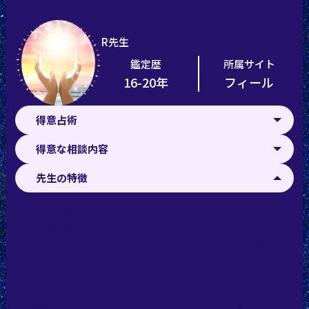
R先生
鑑定歴
所属サイト
16-20年
フィール
得意占術
得意な相談内容
先生の特徴
『うまく悩みを伝えられるか不安』 『自分からあれこ
れ話すのが苦手』 という人にもおすすめできるのが、
こちらのR先生です。 代々女性が霊能力を引き継ぐ家系
に生まれ、ご自身の能力に磨きをかけてきた先生です。
片想いや復縁時期、相性や縁の強さなどをはじめ、
次々と流れるように導かれる鑑定結果は、「破格の情
報量」「まるで運命の取説」と言われるほどボリューム