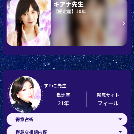
キアナ先生
【鑑定歴】10年
すわこ先生
鑑定歴
所属サイト
21年
フィール
得意占術
得意な相談内容