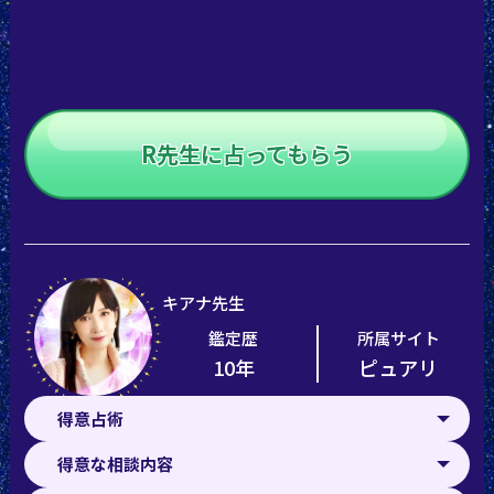
たっぷり！ 思念伝達や波動修正なども行ってくれるの
で、もしご希望の際には気軽にお願いしてみるとよいで
しょう。
R先生に占ってもらう
キアナ先生
鑑定歴
所属サイト
10年
ピュアリ
得意占術
得意な相談内容