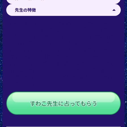
先生の特徴
神社仏閣とも関わる由緒ある家柄に生まれ、強い霊能
力を引き継いだすわこ先生は、学生から政界人まで非
常に幅広い層の【Mentor（助言者）】として頼られて
います。 日本有数のパワースポットに建つ山小屋から
鑑定を届けてくれるのも注目ポイント！ ご縁が近づき
やすくなる“お引き寄せ日”を読み解き、“運命の転換
期”を伝えることで、相談者が真に望む結果へ導いてく
れるそうです。 人生を変えるような決断から、意中の
相手とのLINEの内容まで、どんな相談でも親身に対応
してくれますよ！
すわこ先生に占ってもらう